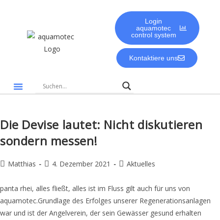
Login
aquamotec
control system
Kontaktiere uns
Gute Gründe für aquamotec
Biologie & Umwelt
Die Devise lautet: Nicht diskutieren
sondern messen!
Matthias
4. Dezember 2021
Aktuelles
panta rhei, alles fließt, alles ist im Fluss gilt auch für uns von
aquamotec.Grundlage des Erfolges unserer Regenerationsanlagen
war und ist der Angelverein, der sein Gewässer gesund erhalten