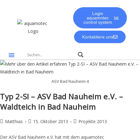
Login
aquamotec
control system
Kontaktiere uns
Gute Gründe für aquamotec
Biologie & Umwelt
ASV Bad Nauheim 4
Typ 2-SI – ASV Bad Nauheim e.V. –
Waldteich in Bad Nauheim
Matthias
15. Oktober 2013
Projekte 2013
Der ASV Bad Nauheim e.V. hat mit dem aquamotec