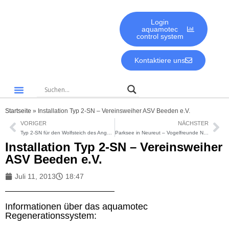
Login
aquamotec
control system
Kontaktiere uns
Gute Gründe für aquamotec
Biologie & Umwelt
Startseite
»
Installation Typ 2-SN – Vereinsweiher ASV Beeden e.V.
VORIGER
NÄCHSTER
Typ 2-SN für den Wolfsteich des Angelverein Mönchweiler e.V.
Parksee in Neureut – Vogelfreunde Neureut 1953 e.V.
Installation Typ 2-SN – Vereinsweiher
ASV Beeden e.V.
Juli 11, 2013
18:47
Informationen über das aquamotec
Regenerationssystem: