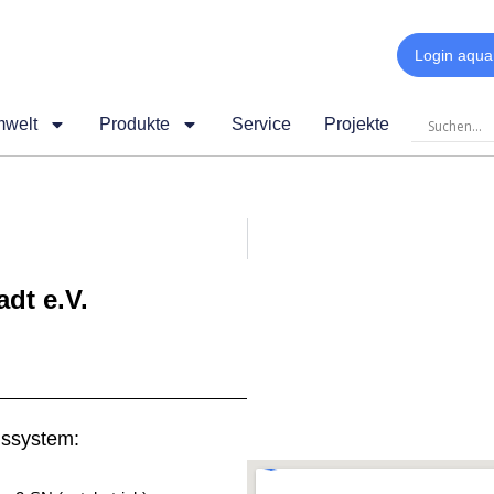
Login aqua
mwelt
Produkte
Service
Projekte
dt e.V.
nssystem: