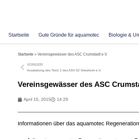
Startseite
Gute Gründe für aquamotec
Biologie & U
Startseite
»
Vereinsgewässer des ASC Crumstadt e.V.
VORIGER
Ausstattung des Teich 2 des ASV 62 Griesheim e.V.
Vereinsgewässer des ASC Crumsta
April 15, 2015
14:29
Informationen über das aquamotec Regeneratio