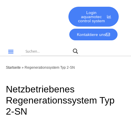
Login
aquamotec
control system
Kontaktiere uns
Gute Gründe für aquamotec
Biologie & Umwelt
Startseite
»
Regenerationssystem Typ 2-SN
Netzbetriebenes
Regenerationssystem Typ
2-SN