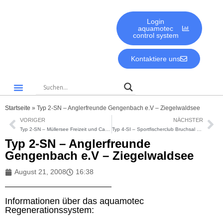
Login
aquamotec
control system
Kontaktiere uns
Gute Gründe für aquamotec
Biologie & Umwelt
Startseite
»
Typ 2-SN – Anglerfreunde Gengenbach e.V – Ziegelwaldsee
VORIGER
NÄCHSTER
Typ 2-SN – Müllersee Freizeit und Camping GmbH in Riegel
Typ 4-SI – Sportfischerclub Bruchsal – Fuchslochsee
Typ 2-SN – Anglerfreunde
Gengenbach e.V – Ziegelwaldsee
August 21, 2008
16:38
Informationen über das aquamotec
Regenerationssystem: