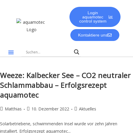
Login
aquamotec
control system
Kontaktiere uns
Gute Gründe für aquamotec
Biologie & Umwelt
Weeze: Kalbecker See – CO2 neutraler
Schlammabbau – Erfolgsrezept
aquamotec
Matthias
10. Dezember 2022
Aktuelles
Solarbetriebene, schwimmenden Insel wurde vor zehn Jahren
installiert. Erfolgsrezept aquamotec...