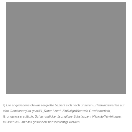
Förderleistung
¹) Die angegebene Gewässergröße bezieht sich nach unseren Erfahrungswerten auf
eine Gewässergüte gemäß „Roter Liste“. Einflußgrößen wie Gewässertiefe,
Grundwasserzuläufe, Schlammdicke, fischgiftige Substanzen, Nährstoffeinleitungen
Jahreszirkulationsleistung 1 Mio.
müssen im Einzelfall gesondert berücksichtigt werden
m³ mit einer Fördermoduleinheit.