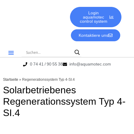
Login
aquamotec
control system
Kontaktiere uns
Gute Gründe für aquamotec
Biologie & Umwelt
0 74 41 / 90 55 38
info@aquamotec.com
Startseite
»
Regenerationssystem Typ 4-SI.4
Solarbetriebenes
Regenerationssystem Typ 4-
SI.4