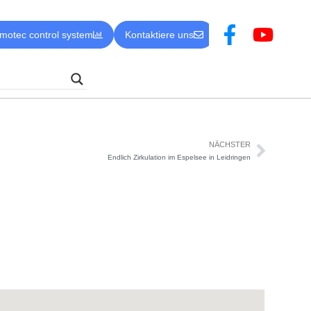
motec control system
Kontaktiere uns
NÄCHSTER
Endlich Zirkulation im Espelsee in Leidringen