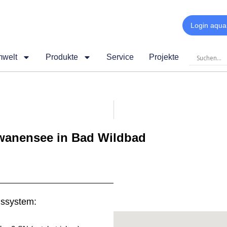
Login aqua
mwelt
Produkte
Service
Projekte
wanensee in Bad Wildbad
nssystem: