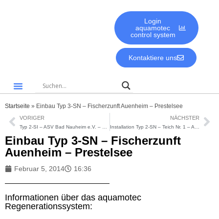
Login
aquamotec
control system
Kontaktiere uns
Gute Gründe für aquamotec
Biologie & Umwelt
Startseite
»
Einbau Typ 3-SN – Fischerzunft Auenheim – Prestelsee
VORIGER
NÄCHSTER
Typ 2-SI – ASV Bad Nauheim e.V. – Waldteich in Bad Nauheim
Installation Typ 2-SN – Teich Nr. 1 – ASV 62 Griesheim e.V.
Einbau Typ 3-SN – Fischerzunft
Auenheim – Prestelsee
Februar 5, 2014
16:36
Informationen über das aquamotec
Regenerationssystem: