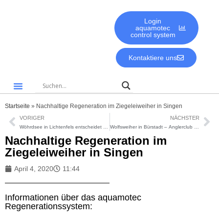
Login
aquamotec
control system
Kontaktiere uns
Gute Gründe für aquamotec
Biologie & Umwelt
Startseite
»
Nachhaltige Regeneration im Ziegeleiweiher in Singen
VORIGER
NÄCHSTER
Wöhrdsee in Lichtenfels entscheidet sich für aquamotec!
Wolfsweiher in Bürstadt – Anglerclub Rheinlust Bürstadt 1952 e.V.
Nachhaltige Regeneration im
Ziegeleiweiher in Singen
April 4, 2020
11:44
Informationen über das aquamotec
Regenerationssystem: