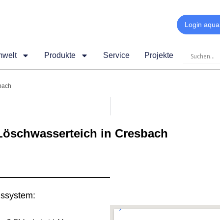
Login aqua
mwelt
Produkte
Service
Projekte
bach
Löschwasserteich in Cresbach
nssystem: