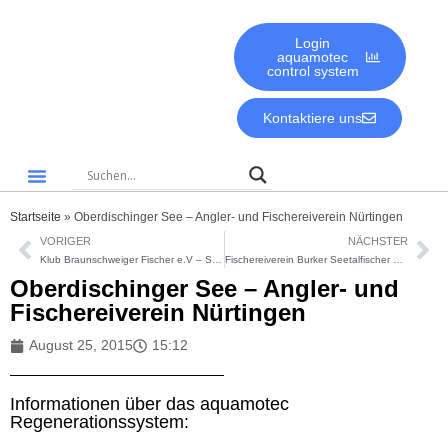
Login
aquamotec
control system
Kontaktiere uns
Gute Gründe für aquamotec
Biologie & Umwelt
Startseite
»
Oberdischinger See – Angler- und Fischereiverein Nürtingen
VORIGER
NÄCHSTER
Klub Braunschweiger Fischer e.V – Sonnenbergsee
Fischereiverein Burker Seetalfischer e.V. in Forchheim
Oberdischinger See – Angler- und
Fischereiverein Nürtingen
August 25, 2015
15:12
Informationen über das aquamotec
Regenerationssystem: